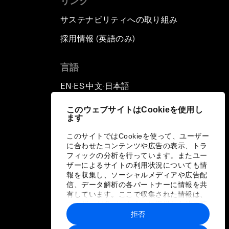
リンク
サステナビリティへの取り組み
採用情報 (英語のみ)
て
言語
EN
ES
中文
日本語
▪
▪
▪
このウェブサイトはCookieを使用し
ます
このサイトではCookieを使って、ユーザー
に合わせたコンテンツや広告の表示、トラ
フィックの分析を行っています。またユー
ザーによるサイトの利用状況についても情
報を収集し、ソーシャルメディアや広告配
信、データ解析の各パートナーに情報を共
有しています。ここで収集された情報は、
ユーザーが各パートナーに提供した他の情
報や各パートナーのサービスを使用した際
拒否
に収集された情報と組み合わされ、各パー