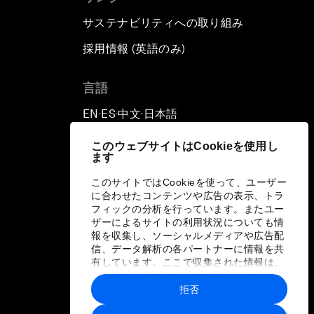
サステナビリティへの取り組み
採用情報 (英語のみ)
て
言語
EN
ES
中文
日本語
▪
▪
▪
このウェブサイトはCookieを使用し
ます
このサイトではCookieを使って、ユーザー
に合わせたコンテンツや広告の表示、トラ
フィックの分析を行っています。またユー
ザーによるサイトの利用状況についても情
報を収集し、ソーシャルメディアや広告配
信、データ解析の各パートナーに情報を共
有しています。ここで収集された情報は、
ユーザーが各パートナーに提供した他の情
報や各パートナーのサービスを使用した際
拒否
に収集された情報と組み合わされ、各パー