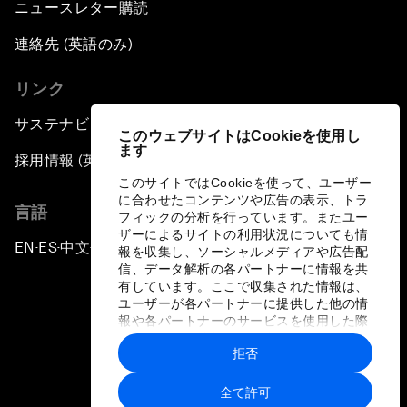
ニュースレター購読
連絡先 (英語のみ)
リンク
サステナビリティへの取り組み
このウェブサイトはCookieを使用し
ます
採用情報 (英語のみ)
このサイトではCookieを使って、ユーザー
に合わせたコンテンツや広告の表示、トラ
言語
フィックの分析を行っています。またユー
ザーによるサイトの利用状況についても情
EN
ES
中文
日本語
▪
▪
▪
報を収集し、ソーシャルメディアや広告配
信、データ解析の各パートナーに情報を共
有しています。ここで収集された情報は、
ユーザーが各パートナーに提供した他の情
報や各パートナーのサービスを使用した際
に収集された情報と組み合わされ、各パー
拒否
トナーによって使用されることがありま
プライバシーポリシーと利用規約
す。
全て許可
サイトマップ