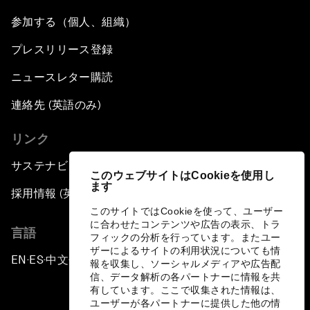
参加する（個人、組織）
プレスリリース登録
ニュースレター購読
連絡先 (英語のみ)
リンク
サステナビリティへの取り組み
このウェブサイトはCookieを使用し
ます
採用情報 (英語のみ)
このサイトではCookieを使って、ユーザー
に合わせたコンテンツや広告の表示、トラ
言語
フィックの分析を行っています。またユー
ザーによるサイトの利用状況についても情
EN
ES
中文
日本語
▪
▪
▪
報を収集し、ソーシャルメディアや広告配
信、データ解析の各パートナーに情報を共
有しています。ここで収集された情報は、
ユーザーが各パートナーに提供した他の情