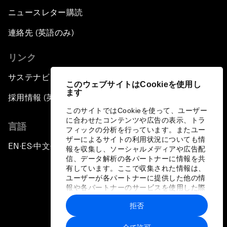
ニュースレター購読
連絡先 (英語のみ)
リンク
サステナビリティへの取り組み
このウェブサイトはCookieを使用し
ます
採用情報 (英語のみ)
このサイトではCookieを使って、ユーザー
に合わせたコンテンツや広告の表示、トラ
言語
フィックの分析を行っています。またユー
ザーによるサイトの利用状況についても情
EN
ES
中文
日本語
▪
▪
▪
報を収集し、ソーシャルメディアや広告配
信、データ解析の各パートナーに情報を共
有しています。ここで収集された情報は、
ユーザーが各パートナーに提供した他の情
報や各パートナーのサービスを使用した際
に収集された情報と組み合わされ、各パー
拒否
トナーによって使用されることがありま
プライバシーポリシーと利用規約
す。