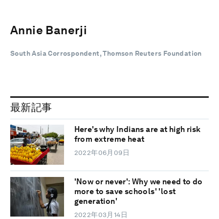
Annie Banerji
South Asia Corrospondent, Thomson Reuters Foundation
最新記事
Here's why Indians are at high risk
from extreme heat
2022年06月09日
'Now or never': Why we need to do
more to save schools' 'lost
generation'
2022年03月14日