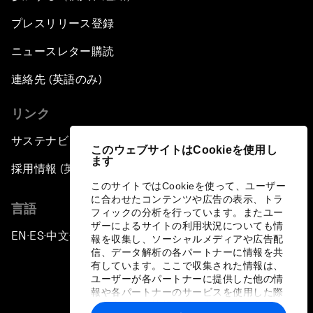
プレスリリース登録
ニュースレター購読
連絡先 (英語のみ)
リンク
サステナビリティへの取り組み
このウェブサイトはCookieを使用し
ます
採用情報 (英語のみ)
このサイトではCookieを使って、ユーザー
に合わせたコンテンツや広告の表示、トラ
言語
フィックの分析を行っています。またユー
ザーによるサイトの利用状況についても情
EN
ES
中文
日本語
▪
▪
▪
報を収集し、ソーシャルメディアや広告配
信、データ解析の各パートナーに情報を共
有しています。ここで収集された情報は、
ユーザーが各パートナーに提供した他の情
報や各パートナーのサービスを使用した際
に収集された情報と組み合わされ、各パー