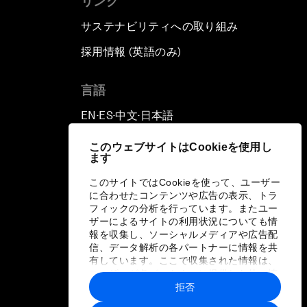
リンク
サステナビリティへの取り組み
採用情報 (英語のみ)
て
言語
EN
ES
中文
日本語
▪
▪
▪
このウェブサイトはCookieを使用し
ます
このサイトではCookieを使って、ユーザー
に合わせたコンテンツや広告の表示、トラ
フィックの分析を行っています。またユー
ザーによるサイトの利用状況についても情
報を収集し、ソーシャルメディアや広告配
信、データ解析の各パートナーに情報を共
有しています。ここで収集された情報は、
ユーザーが各パートナーに提供した他の情
報や各パートナーのサービスを使用した際
拒否
に収集された情報と組み合わされ、各パー