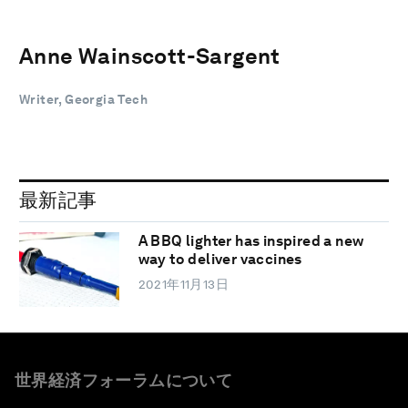
Anne Wainscott-Sargent
Writer, Georgia Tech
最新記事
A BBQ lighter has inspired a new
way to deliver vaccines
2021年11月13日
世界経済フォーラムについて