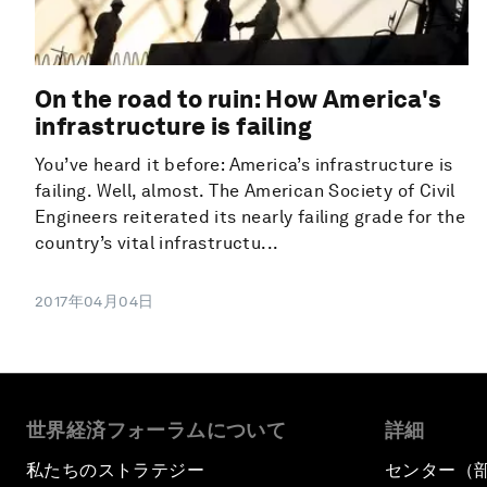
On the road to ruin: How America's
infrastructure is failing
You’ve heard it before: America’s infrastructure is
failing. Well, almost. The American Society of Civil
Engineers reiterated its nearly failing grade for the
country’s vital infrastructu...
2017年04月04日
世界経済フォーラムについて
詳細
私たちのストラテジー
センター（