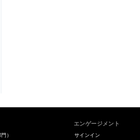
エンゲージメント
部門）
サインイン