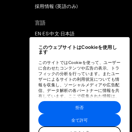
採用情報 (英語のみ)
て
言語
EN
ES
中文
日本語
▪
▪
▪
このウェブサイトはCookieを使用し
ます
このサイトではCookieを使って、ユーザー
に合わせたコンテンツや広告の表示、トラ
フィックの分析を行っています。またユー
ザーによるサイトの利用状況についても情
報を収集し、ソーシャルメディアや広告配
信、データ解析の各パートナーに情報を共
有しています。ここで収集された情報は、
ユーザーが各パートナーに提供した他の情
報や各パートナーのサービスを使用した際
拒否
に収集された情報と組み合わされ、各パー
トナーによって使用されることがありま
全て許可
す。