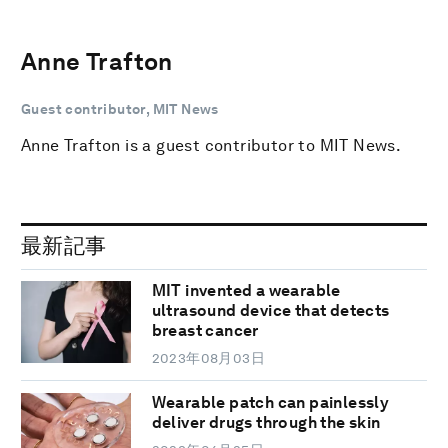
Anne Trafton
Guest contributor, MIT News
Anne Trafton is a guest contributor to MIT News.
最新記事
MIT invented a wearable
ultrasound device that detects
breast cancer
2023年08月03日
Wearable patch can painlessly
deliver drugs through the skin