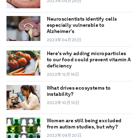
2023年04月25日
Neuroscientists identify cells
especially vulnerable to
Alzheimer’s
2023年04月25日
Here's why adding microparticles
to our food could prevent vitamin A
deficiency
2022年12月19日
What drives ecosystems to
instability?
2022年10月13日
Women are still being excluded
from autism studies, but why?
2022年09月20日