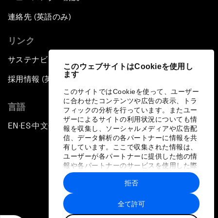
連絡先 (英語のみ)
リンク
サステナビリティへの取り組み
このウェブサイトはCookieを使用し
ます
採用情報 (英語のみ)
このサイトではCookieを使って、ユーザー
に合わせたコンテンツや広告の表示、トラ
言語
フィックの分析を行っています。またユー
ザーによるサイトの利用状況についても情
EN
ES
中文
日本語
▪
▪
▪
報を収集し、ソーシャルメディアや広告配
信、データ解析の各パートナーに情報を共
有しています。ここで収集された情報は、
ユーザーが各パートナーに提供した他の情
報や各パートナーのサービスを使用した際
に収集された情報と組み合わされ、各パー
拒否
トナーによって使用されることがありま
プライバシーポリシーと利用規約
す。
全て許可
サイトマップ