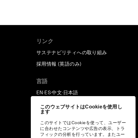
リンク
サステナビリティへの取り組み
採用情報 (英語のみ)
て
言語
EN
ES
中文
日本語
▪
▪
▪
このウェブサイトはCookieを使用し
ます
このサイトではCookieを使って、ユーザー
に合わせたコンテンツや広告の表示、トラ
フィックの分析を行っています。またユー