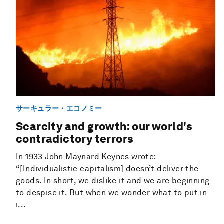
サーキュラー・エコノミー
Scarcity and growth: our world's
contradictory terrors
In 1933 John Maynard Keynes wrote:
“[Individualistic capitalism] doesn’t deliver the
goods. In short, we dislike it and we are beginning
to despise it. But when we wonder what to put in
i...