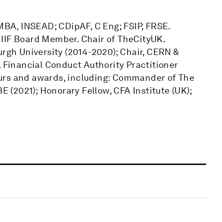
 MBA, INSEAD; CDipAF, C Eng; FSIP, FRSE.
l. IIF Board Member. Chair of TheCityUK.
urgh University (2014-2020); Chair, CERN &
, Financial Conduct Authority Practitioner
urs and awards, including: Commander of The
E (2021); Honorary Fellow, CFA Institute (UK);