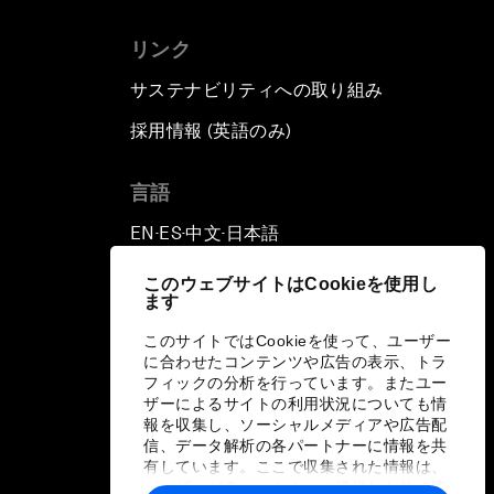
リンク
サステナビリティへの取り組み
採用情報 (英語のみ)
て
言語
EN
ES
中文
日本語
▪
▪
▪
このウェブサイトはCookieを使用し
ます
このサイトではCookieを使って、ユーザー
に合わせたコンテンツや広告の表示、トラ
フィックの分析を行っています。またユー
ザーによるサイトの利用状況についても情
報を収集し、ソーシャルメディアや広告配
信、データ解析の各パートナーに情報を共
有しています。ここで収集された情報は、
ユーザーが各パートナーに提供した他の情