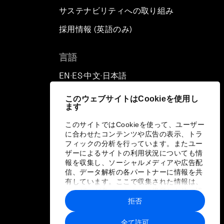
サステナビリティへの取り組み
採用情報 (英語のみ)
て
言語
EN
ES
中文
日本語
▪
▪
▪
このウェブサイトはCookieを使用し
ます
このサイトではCookieを使って、ユーザー
に合わせたコンテンツや広告の表示、トラ
フィックの分析を行っています。またユー
ザーによるサイトの利用状況についても情
報を収集し、ソーシャルメディアや広告配
信、データ解析の各パートナーに情報を共
有しています。ここで収集された情報は、
ユーザーが各パートナーに提供した他の情
報や各パートナーのサービスを使用した際
拒否
に収集された情報と組み合わされ、各パー
トナーによって使用されることがありま
全て許可