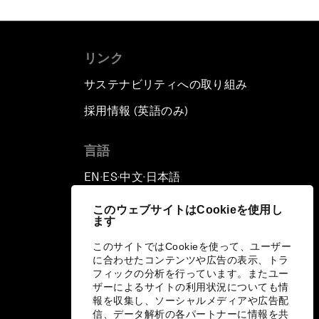
リンク
サステナビリティへの取り組み
採用情報 (英語のみ)
て
言語
EN
ES
中文
日本語
▪
▪
▪
このウェブサイトはCookieを使用し
ます
このサイトではCookieを使って、ユーザー
に合わせたコンテンツや広告の表示、トラ
フィックの分析を行っています。またユー
ザーによるサイトの利用状況についても情
報を収集し、ソーシャルメディアや広告配
信、データ解析の各パートナーに情報を共