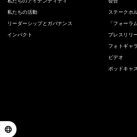
私たちのアイデンティティ
会合
私たちの活動
ステークホ
リーダーシップとガバナンス
「フォーラ
インパクト
プレスリリ
フォトギャ
ビデオ
ポッドキャ
EN
ES
中文
日本語