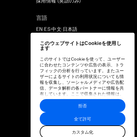
採用情報 (英語のみ)
て
言語
EN
ES
中文
日本語
▪
▪
▪
このウェブサイトはCookieを使用し
ます
このサイトではCookieを使って、ユーザー
に合わせたコンテンツや広告の表示、トラ
フィックの分析を行っています。またユー
ザーによるサイトの利用状況についても情
報を収集し、ソーシャルメディアや広告配
信、データ解析の各パートナーに情報を共
有しています。ここで収集された情報は、
ユーザーが各パートナーに提供した他の情
報や各パートナーのサービスを使用した際
拒否
に収集された情報と組み合わされ、各パー
トナーによって使用されることがありま
全て許可
す。
カスタム化