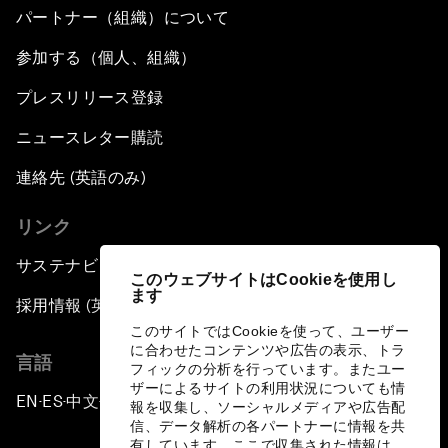
パートナー（組織）について
参加する（個人、組織）
プレスリリース登録
ニュースレター購読
連絡先 (英語のみ)
リンク
サステナビリティへの取り組み
このウェブサイトはCookieを使用し
ます
採用情報 (英語のみ)
このサイトではCookieを使って、ユーザー
に合わせたコンテンツや広告の表示、トラ
言語
フィックの分析を行っています。またユー
ザーによるサイトの利用状況についても情
EN
ES
中文
日本語
▪
▪
▪
報を収集し、ソーシャルメディアや広告配
信、データ解析の各パートナーに情報を共
有しています。ここで収集された情報は、