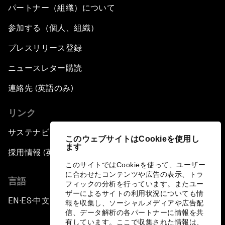
パートナー（組織）について
参加する（個人、組織）
プレスリリース登録
ニュースレター購読
連絡先 (英語のみ)
リンク
サステナビリティへの取り組み
このウェブサイトはCookieを使用し
ます
採用情報 (英語のみ)
このサイトではCookieを使って、ユーザー
に合わせたコンテンツや広告の表示、トラ
言語
フィックの分析を行っています。またユー
ザーによるサイトの利用状況についても情
EN
ES
中文
日本語
▪
▪
▪
報を収集し、ソーシャルメディアや広告配
信、データ解析の各パートナーに情報を共
有しています。ここで収集された情報は、