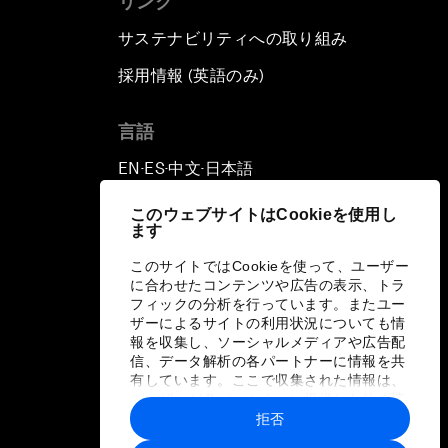
リンク
サステナビリティへの取り組み
採用情報 (英語のみ)
て
言語
EN
ES
中文
日本語
▪
▪
▪
このウェブサイトはCookieを使用し
ます
このサイトではCookieを使って、ユーザー
に合わせたコンテンツや広告の表示、トラ
フィックの分析を行っています。またユー
ザーによるサイトの利用状況についても情
報を収集し、ソーシャルメディアや広告配
信、データ解析の各パートナーに情報を共
有しています。ここで収集された情報は、
ユーザーが各パートナーに提供した他の情
報や各パートナーのサービスを使用した際
拒否
に収集された情報と組み合わされ、各パー