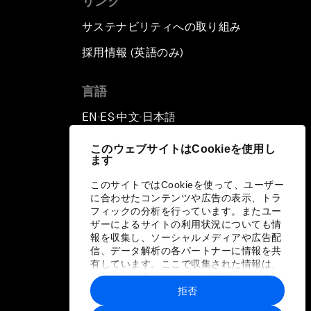
リンク
サステナビリティへの取り組み
採用情報 (英語のみ)
て
言語
EN
ES
中文
日本語
▪
▪
▪
このウェブサイトはCookieを使用し
ます
このサイトではCookieを使って、ユーザー
に合わせたコンテンツや広告の表示、トラ
フィックの分析を行っています。またユー
ザーによるサイトの利用状況についても情
報を収集し、ソーシャルメディアや広告配
信、データ解析の各パートナーに情報を共
有しています。ここで収集された情報は、
ユーザーが各パートナーに提供した他の情
報や各パートナーのサービスを使用した際
拒否
に収集された情報と組み合わされ、各パー