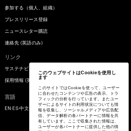
参加する（個人、組織）
プレスリリース登録
ニュースレター購読
連絡先 (英語のみ)
リンク
サステナビリティへの取り組み
このウェブサイトはCookieを使用し
ます
採用情報 (英語のみ)
このサイトではCookieを使って、ユーザー
に合わせたコンテンツや広告の表示、トラ
言語
フィックの分析を行っています。またユー
ザーによるサイトの利用状況についても情
EN
ES
中文
日本語
▪
▪
▪
報を収集し、ソーシャルメディアや広告配
信、データ解析の各パートナーに情報を共
有しています。ここで収集された情報は、
ユーザーが各パートナーに提供した他の情