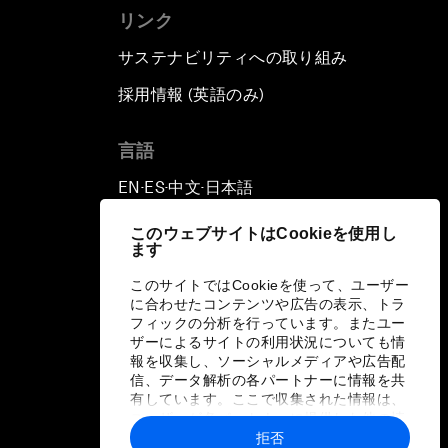
リンク
サステナビリティへの取り組み
採用情報 (英語のみ)
て
言語
EN
ES
中文
日本語
▪
▪
▪
このウェブサイトはCookieを使用し
ます
このサイトではCookieを使って、ユーザー
に合わせたコンテンツや広告の表示、トラ
フィックの分析を行っています。またユー
ザーによるサイトの利用状況についても情
報を収集し、ソーシャルメディアや広告配
信、データ解析の各パートナーに情報を共
有しています。ここで収集された情報は、
ユーザーが各パートナーに提供した他の情
報や各パートナーのサービスを使用した際
拒否