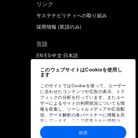
リンク
サステナビリティへの取り組み
採用情報 (英語のみ)
て
言語
EN
ES
中文
日本語
▪
▪
▪
このウェブサイトはCookieを使用し
ます
このサイトではCookieを使って、ユーザー
に合わせたコンテンツや広告の表示、トラ
フィックの分析を行っています。またユー
ザーによるサイトの利用状況についても情
報を収集し、ソーシャルメディアや広告配
信、データ解析の各パートナーに情報を共
有しています。ここで収集された情報は、
ユーザーが各パートナーに提供した他の情
報や各パートナーのサービスを使用した際
拒否