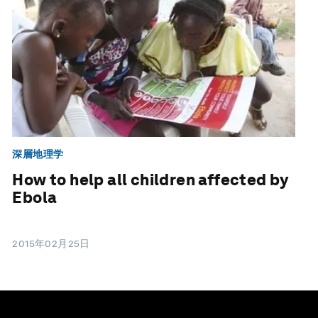
深層地理学
How to help all children affected by
Ebola
2015年02月25日