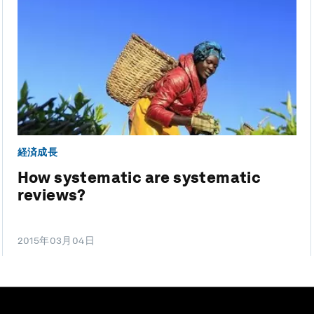
経済成長
How systematic are systematic
reviews?
2015年03月04日