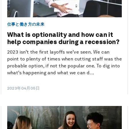
仕事と働き方の未来
What is optionality and how can it
help companies during a recession?
2023 isn’t the first layoffs we’ve seen. We can
point to plenty of times when cutting staff was the
probable option, if not the popular one. To dig into
what’s happening and what we can d...
2023年04月05日