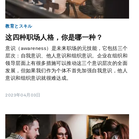
教育とスキル
这四种职场人格，你是哪一种？
意识（awareness）是未来职场的元技能，它包括三个
层次：自我意识、他人意识和组织意识。企业在组织和
领导层面上有很多措施可以推动这三个意识层次的全面
发展，但如果我们作为个体不首先加强自我意识，他人
意识和组织意识就很难达成。
2023年04月03日