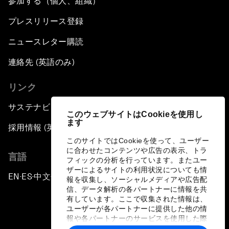
参加する（個人、組織）
プレスリリース登録
ニュースレター購読
連絡先 (英語のみ)
リンク
サステナビリティへの取り組み
このウェブサイトはCookieを使用し
ます
採用情報 (英語のみ)
このサイトではCookieを使って、ユーザー
に合わせたコンテンツや広告の表示、トラ
言語
フィックの分析を行っています。またユー
ザーによるサイトの利用状況についても情
EN
ES
中文
日本語
▪
▪
▪
報を収集し、ソーシャルメディアや広告配
信、データ解析の各パートナーに情報を共
有しています。ここで収集された情報は、
ユーザーが各パートナーに提供した他の情
報や各パートナーのサービスを使用した際
に収集された情報と組み合わされ、各パー