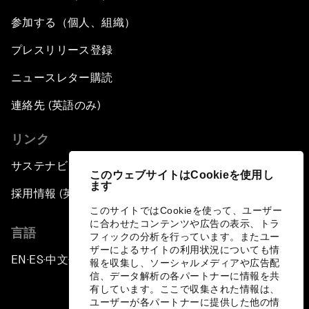
参加する（個人、組織）
プレスリリース登録
ニュースレター購読
連絡先 (英語のみ)
リンク
サステナビリティへの取り組み
このウェブサイトはCookieを使用し
ます
採用情報 (英語のみ)
このサイトではCookieを使って、ユーザー
に合わせたコンテンツや広告の表示、トラ
言語
フィックの分析を行っています。またユー
ザーによるサイトの利用状況についても情
EN
ES
中文
日本語
▪
▪
▪
報を収集し、ソーシャルメディアや広告配
信、データ解析の各パートナーに情報を共
有しています。ここで収集された情報は、
ユーザーが各パートナーに提供した他の情