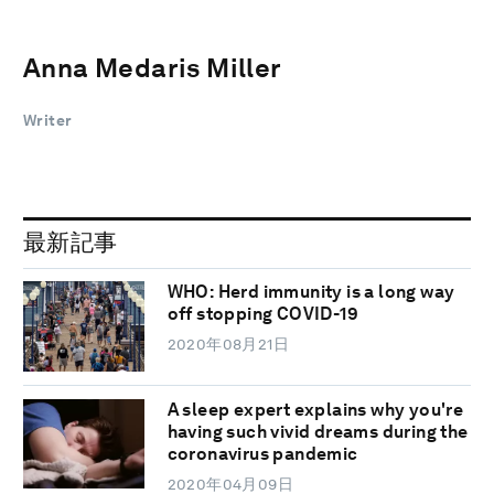
Anna Medaris Miller
Writer
最新記事
WHO: Herd immunity is a long way
off stopping COVID-19
2020年08月21日
A sleep expert explains why you're
having such vivid dreams during the
coronavirus pandemic
2020年04月09日