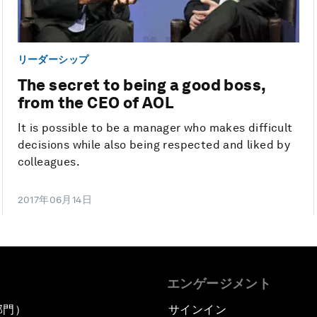
リーダーシップ
The secret to being a good boss,
from the CEO of AOL
It is possible to be a manager who makes difficult
decisions while also being respected and liked by
colleagues.
2017年06月14日
エンゲージメント
部門）
サインイン