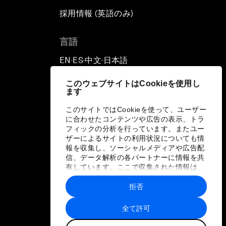
採用情報 (英語のみ)
て
言語
EN
ES
中文
日本語
▪
▪
▪
このウェブサイトはCookieを使用し
ます
このサイトではCookieを使って、ユーザー
に合わせたコンテンツや広告の表示、トラ
フィックの分析を行っています。またユー
ザーによるサイトの利用状況についても情
報を収集し、ソーシャルメディアや広告配
信、データ解析の各パートナーに情報を共
有しています。ここで収集された情報は、
ユーザーが各パートナーに提供した他の情
報や各パートナーのサービスを使用した際
拒否
に収集された情報と組み合わされ、各パー
トナーによって使用されることがありま
全て許可
す。