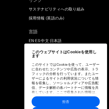
リンク
サステナビリティへの取り組み
採用情報 (英語のみ)
て
言語
EN
ES
中文
日本語
▪
▪
▪
このウェブサイトはCookieを使用し
ます
このサイトではCookieを使って、ユーザー
に合わせたコンテンツや広告の表示、トラ
フィックの分析を行っています。またユー
ザーによるサイトの利用状況についても情
報を収集し、ソーシャルメディアや広告配
信、データ解析の各パートナーに情報を共
有しています。ここで収集された情報は、
ユーザーが各パートナーに提供した他の情
報や各パートナーのサービスを使用した際
拒否
に収集された情報と組み合わされ、各パー