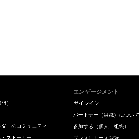
エンゲージメント
部門）
サインイン
パートナー（組織）につい
ルダーのコミュニティ
参加する（個人、組織）
ム・ストーリー」
プレスリリース登録