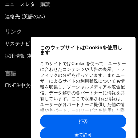
ニュースレター購読
連絡先 (英語のみ)
リンク
サステナビリティへの取り組み
このウェブサイトはCookieを使用し
ます
採用情報 (英語のみ)
このサイトではCookieを使って、ユーザー
に合わせたコンテンツや広告の表示、トラ
言語
フィックの分析を行っています。またユー
ザーによるサイトの利用状況についても情
EN
ES
中文
日本語
▪
▪
▪
報を収集し、ソーシャルメディアや広告配
信、データ解析の各パートナーに情報を共
有しています。ここで収集された情報は、
ユーザーが各パートナーに提供した他の情
報や各パートナーのサービスを使用した際
に収集された情報と組み合わされ、各パー
拒否
トナーによって使用されることがありま
プライバシーポリシーと利用規約
す。
全て許可