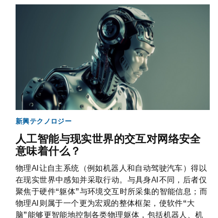
新興テクノロジー
人工智能与现实世界的交互对网络安全
意味着什么？
物理AI让自主系统（例如机器人和自动驾驶汽车）得以
在现实世界中感知并采取行动。与具身AI不同，后者仅
聚焦于硬件“躯体”与环境交互时所采集的智能信息；而
物理AI则属于一个更为宏观的整体框架，使软件“大
脑”能够更智能地控制各类物理躯体，包括机器人、机