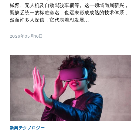
械臂、无人机及自动驾驶车辆等。这一领域尚属新兴，
既缺乏统一的标准命名，也远未形成成熟的技术体系，
然而许多人深信，它代表着AI发展...
2026年05月16日
新興テクノロジー