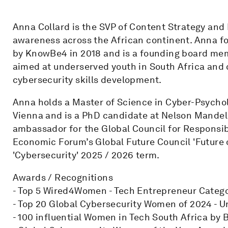
Anna Collard is the SVP of Content Strategy and 
awareness across the African continent. Anna f
by KnowBe4 in 2018 and is a founding board m
aimed at underserved youth in South Africa and 
cybersecurity skills development.
Anna holds a Master of Science in Cyber-Psychol
Vienna and is a PhD candidate at Nelson Mandela
ambassador for the Global Council for Responsi
Economic Forum’s Global Future Council 'Future
'Cybersecurity' 2025 / 2026 term.
Awards / Recognitions
- Top 5 Wired4Women - Tech Entrepreneur Catego
- Top 20 Global Cybersecurity Women of 2024 - U
- 100 influential Women in Tech South Africa by