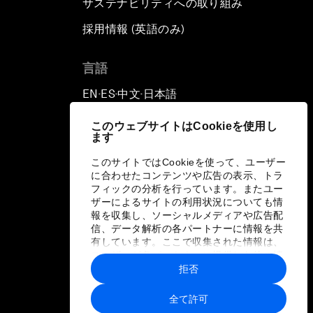
サステナビリティへの取り組み
採用情報 (英語のみ)
て
言語
EN
ES
中文
日本語
▪
▪
▪
このウェブサイトはCookieを使用し
ます
このサイトではCookieを使って、ユーザー
に合わせたコンテンツや広告の表示、トラ
フィックの分析を行っています。またユー
ザーによるサイトの利用状況についても情
報を収集し、ソーシャルメディアや広告配
信、データ解析の各パートナーに情報を共
有しています。ここで収集された情報は、
ユーザーが各パートナーに提供した他の情
報や各パートナーのサービスを使用した際
拒否
に収集された情報と組み合わされ、各パー
トナーによって使用されることがありま
全て許可
す。