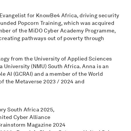
Evangelist for KnowBe4 Africa, driving security
ounded Popcorn Training, which was acquired
ember of the MiDO Cyber Academy Programme,
creating pathways out of poverty through
ogy from the University of Applied Sciences
 University (NMU) South Africa. Anna is an
ble AI (GCRAI) and a member of the World
 of the Metaverse 2023 / 2024 and
ry South Africa 2025,
nited Cyber Alliance
 Brainstorm Magazine 2024