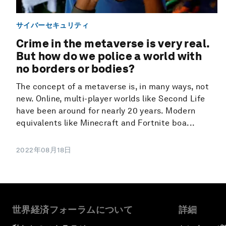
サイバーセキュリティ
Crime in the metaverse is very real.
But how do we police a world with
no borders or bodies?
The concept of a metaverse is, in many ways, not
new. Online, multi-player worlds like Second Life
have been around for nearly 20 years. Modern
equivalents like Minecraft and Fortnite boa...
2022年08月18日
世界経済フォーラムについて
詳細