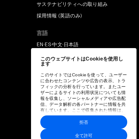
サステナビリティへの取り組み
採用情報 (英語のみ)
て
言語
EN
ES
中文
日本語
▪
▪
▪
このウェブサイトはCookieを使用し
ます
このサイトではCookieを使って、ユーザー
に合わせたコンテンツや広告の表示、トラ
フィックの分析を行っています。またユー
ザーによるサイトの利用状況についても情
報を収集し、ソーシャルメディアや広告配
信、データ解析の各パートナーに情報を共
有しています。ここで収集された情報は、
ユーザーが各パートナーに提供した他の情
報や各パートナーのサービスを使用した際
拒否
に収集された情報と組み合わされ、各パー
トナーによって使用されることがありま
全て許可