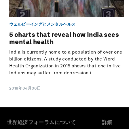
ウェルビーイングとメンタルヘルス
5 charts that reveal how India sees
mental health
India is currently home to a population of over one
billion citizens. A study conducted by the Word
Health Organization in 2015 shows that one in five
Indians may suffer from depression i...
2018年04月30日
世界経済フォーラムについて
詳細