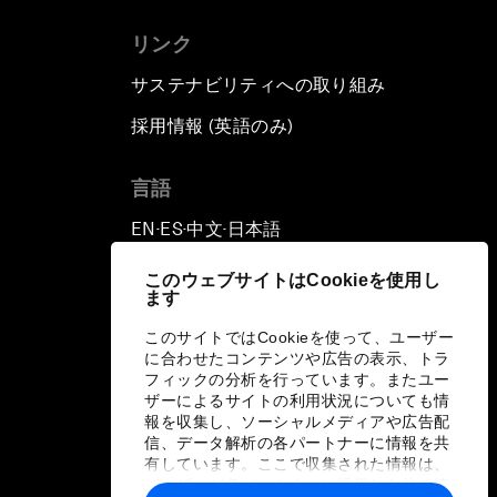
リンク
サステナビリティへの取り組み
採用情報 (英語のみ)
て
言語
EN
ES
中文
日本語
▪
▪
▪
このウェブサイトはCookieを使用し
ます
このサイトではCookieを使って、ユーザー
に合わせたコンテンツや広告の表示、トラ
フィックの分析を行っています。またユー
ザーによるサイトの利用状況についても情
報を収集し、ソーシャルメディアや広告配
信、データ解析の各パートナーに情報を共
有しています。ここで収集された情報は、
ユーザーが各パートナーに提供した他の情