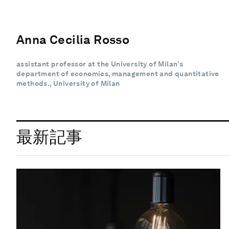
Anna Cecilia Rosso
assistant professor at the University of Milan’s
department of economics, management and quantitative
methods., University of Milan
最新記事