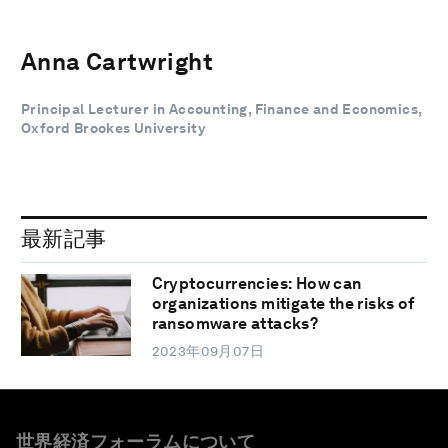
Anna Cartwright
Principal Lecturer in Accounting, Finance and Economics,
Oxford Brookes University
最新記事
Cryptocurrencies: How can
organizations mitigate the risks of
ransomware attacks?
2023年09月07日
世界経済フォーラムについて