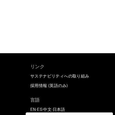
リンク
サステナビリティへの取り組み
採用情報 (英語のみ)
て
言語
EN
ES
中文
日本語
▪
▪
▪