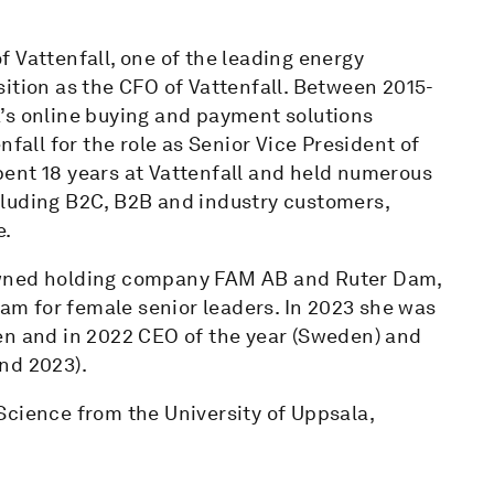
 Vattenfall, one of the leading energy
ition as the CFO of Vattenfall. Between 2015-
’s online buying and payment solutions
fall for the role as Senior Vice President of
ent 18 years at Vattenfall and held numerous
cluding B2C, B2B and industry customers,
e.
owned holding company FAM AB and Ruter Dam,
m for female senior leaders. In 2023 she was
 and in 2022 CEO of the year (Sweden) and
nd 2023).
Science from the University of Uppsala,