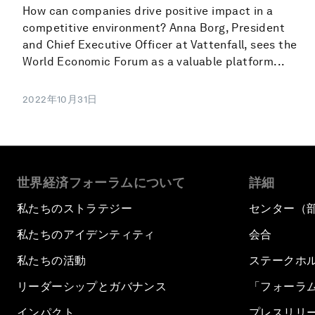
How can companies drive positive impact in a
competitive environment? Anna Borg, President
and Chief Executive Officer at Vattenfall, sees the
World Economic Forum as a valuable platform...
2022年10月31日
世界経済フォーラムについて
詳細
私たちのストラテジー
センター（
私たちのアイデンティティ
会合
私たちの活動
ステークホ
リーダーシップとガバナンス
「フォーラ
インパクト
プレスリリ