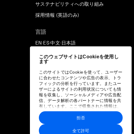
サステナビリティへの取り組み
採用情報 (英語のみ)
て
言語
EN
ES
中文
日本語
▪
▪
▪
このウェブサイトはCookieを使用し
ます
このサイトではCookieを使って、ユーザー
に合わせたコンテンツや広告の表示、トラ
フィックの分析を行っています。またユー
ザーによるサイトの利用状況についても情
報を収集し、ソーシャルメディアや広告配
信、データ解析の各パートナーに情報を共
有しています。ここで収集された情報は、
ユーザーが各パートナーに提供した他の情
報や各パートナーのサービスを使用した際
拒否
に収集された情報と組み合わされ、各パー
トナーによって使用されることがありま
全て許可