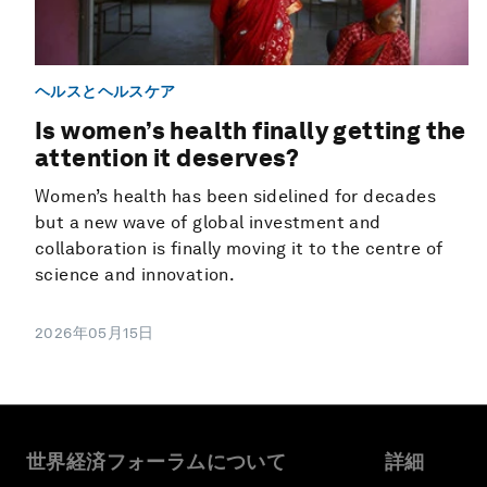
ヘルスとヘルスケア
Is women’s health finally getting the
attention it deserves?
Women’s health has been sidelined for decades
but a new wave of global investment and
collaboration is finally moving it to the centre of
science and innovation.
2026年05月15日
世界経済フォーラムについて
詳細