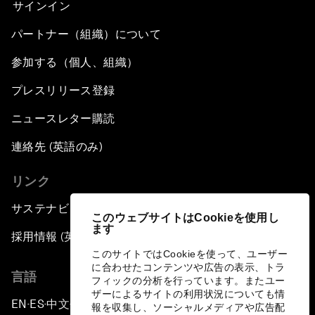
サインイン
パートナー（組織）について
参加する（個人、組織）
プレスリリース登録
ニュースレター購読
連絡先 (英語のみ)
リンク
サステナビリティへの取り組み
このウェブサイトはCookieを使用し
ます
採用情報 (英語のみ)
このサイトではCookieを使って、ユーザー
に合わせたコンテンツや広告の表示、トラ
言語
フィックの分析を行っています。またユー
ザーによるサイトの利用状況についても情
EN
ES
中文
日本語
▪
▪
▪
報を収集し、ソーシャルメディアや広告配