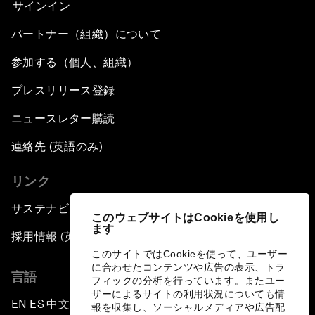
サインイン
パートナー（組織）について
参加する（個人、組織）
プレスリリース登録
ニュースレター購読
連絡先 (英語のみ)
リンク
サステナビリティへの取り組み
このウェブサイトはCookieを使用し
ます
採用情報 (英語のみ)
このサイトではCookieを使って、ユーザー
に合わせたコンテンツや広告の表示、トラ
言語
フィックの分析を行っています。またユー
ザーによるサイトの利用状況についても情
EN
ES
中文
日本語
▪
▪
▪
報を収集し、ソーシャルメディアや広告配