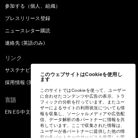
参加する（個人、組織）
プレスリリース登録
ニュースレター購読
連絡先 (英語のみ)
リンク
サステナビリティへの取り組み
このウェブサイトはCookieを使用し
ます
採用情報 (英語のみ)
このサイトではCookieを使って、ユーザー
に合わせたコンテンツや広告の表示、トラ
言語
フィックの分析を行っています。またユー
ザーによるサイトの利用状況についても情
EN
ES
中文
日本語
▪
▪
▪
報を収集し、ソーシャルメディアや広告配
信、データ解析の各パートナーに情報を共
有しています。ここで収集された情報は、
ユーザーが各パートナーに提供した他の情
報や各パートナーのサービスを使用した際