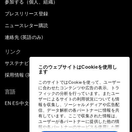
参加する（個人、組織）
プレスリリース登録
ニュースレター購読
連絡先 (英語のみ)
リンク
サステナビリティへの取り組み
このウェブサイトはCookieを使用し
ます
採用情報 (英語のみ)
このサイトではCookieを使って、ユーザー
に合わせたコンテンツや広告の表示、トラ
言語
フィックの分析を行っています。またユー
ザーによるサイトの利用状況についても情
EN
ES
中文
日本語
▪
▪
▪
報を収集し、ソーシャルメディアや広告配
信、データ解析の各パートナーに情報を共
有しています。ここで収集された情報は、
ユーザーが各パートナーに提供した他の情
報や各パートナーのサービスを使用した際