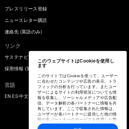
プレスリリース登録
ニュースレター購読
連絡先 (英語のみ)
リンク
サステナビリティへの取り組み
このウェブサイトはCookieを使用し
ます
採用情報 (英語のみ)
このサイトではCookieを使って、ユーザー
に合わせたコンテンツや広告の表示、トラ
言語
フィックの分析を行っています。またユー
ザーによるサイトの利用状況についても情
EN
ES
中文
日本語
▪
▪
▪
報を収集し、ソーシャルメディアや広告配
信、データ解析の各パートナーに情報を共
有しています。ここで収集された情報は、
ユーザーが各パートナーに提供した他の情
報や各パートナーのサービスを使用した際
に収集された情報と組み合わされ、各パー