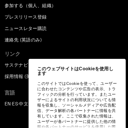
参加する（個人、組織）
プレスリリース登録
ニュースレター購読
連絡先 (英語のみ)
リンク
サステナビリティへの取り組み
このウェブサイトはCookieを使用し
ます
採用情報 (英語のみ)
このサイトではCookieを使って、ユーザー
に合わせたコンテンツや広告の表示、トラ
言語
フィックの分析を行っています。またユー
ザーによるサイトの利用状況についても情
EN
ES
中文
日本語
▪
▪
▪
報を収集し、ソーシャルメディアや広告配
信、データ解析の各パートナーに情報を共
有しています。ここで収集された情報は、
ユーザーが各パートナーに提供した他の情
報や各パートナーのサービスを使用した際