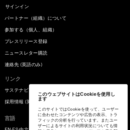
サインイン
パートナー（組織）について
参加する（個人、組織）
プレスリリース登録
ニュースレター購読
連絡先 (英語のみ)
リンク
サステナビリティへの取り組み
このウェブサイトはCookieを使用し
ます
採用情報 (英語のみ)
このサイトではCookieを使って、ユーザー
に合わせたコンテンツや広告の表示、トラ
言語
フィックの分析を行っています。またユー
ザーによるサイトの利用状況についても情
EN
ES
中文
日本語
▪
▪
▪