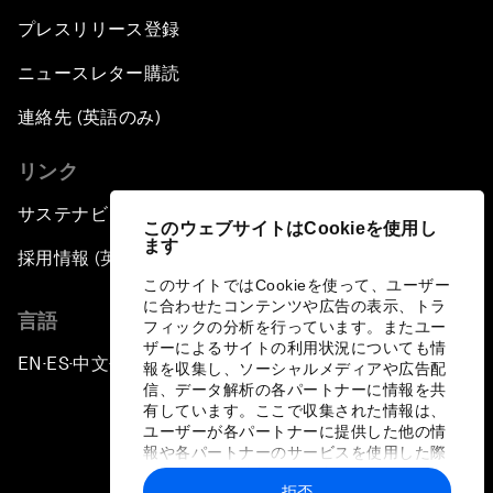
プレスリリース登録
ニュースレター購読
連絡先 (英語のみ)
リンク
サステナビリティへの取り組み
このウェブサイトはCookieを使用し
ます
採用情報 (英語のみ)
このサイトではCookieを使って、ユーザー
に合わせたコンテンツや広告の表示、トラ
言語
フィックの分析を行っています。またユー
ザーによるサイトの利用状況についても情
EN
ES
中文
日本語
▪
▪
▪
報を収集し、ソーシャルメディアや広告配
信、データ解析の各パートナーに情報を共
有しています。ここで収集された情報は、
ユーザーが各パートナーに提供した他の情
報や各パートナーのサービスを使用した際
に収集された情報と組み合わされ、各パー
拒否