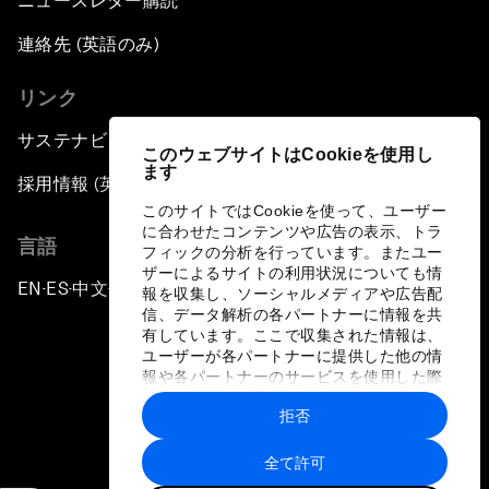
ニュースレター購読
連絡先 (英語のみ)
リンク
サステナビリティへの取り組み
このウェブサイトはCookieを使用し
ます
採用情報 (英語のみ)
このサイトではCookieを使って、ユーザー
に合わせたコンテンツや広告の表示、トラ
言語
フィックの分析を行っています。またユー
ザーによるサイトの利用状況についても情
EN
ES
中文
日本語
▪
▪
▪
報を収集し、ソーシャルメディアや広告配
信、データ解析の各パートナーに情報を共
有しています。ここで収集された情報は、
ユーザーが各パートナーに提供した他の情
報や各パートナーのサービスを使用した際
に収集された情報と組み合わされ、各パー
拒否
トナーによって使用されることがありま
プライバシーポリシーと利用規約
す。
全て許可
サイトマップ