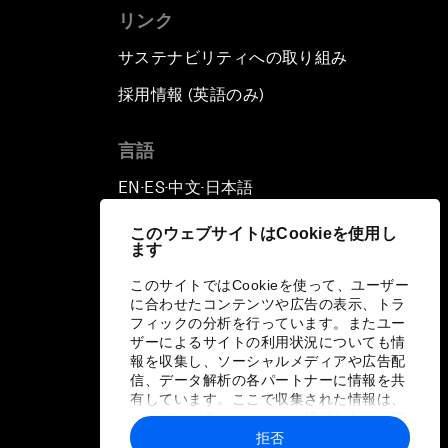
リンク
サステナビリティへの取り組み
採用情報 (英語のみ)
て
言語
EN
ES
中文
日本語
▪
▪
▪
このウェブサイトはCookieを使用し
ます
このサイトではCookieを使って、ユーザー
に合わせたコンテンツや広告の表示、トラ
フィックの分析を行っています。またユー
ザーによるサイトの利用状況についても情
報を収集し、ソーシャルメディアや広告配
信、データ解析の各パートナーに情報を共
有しています。ここで収集された情報は、
ユーザーが各パートナーに提供した他の情
報や各パートナーのサービスを使用した際
拒否