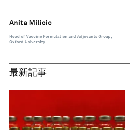
Anita Milicic
Head of Vaccine Formulation and Adjuvants Group,
Oxford University
最新記事