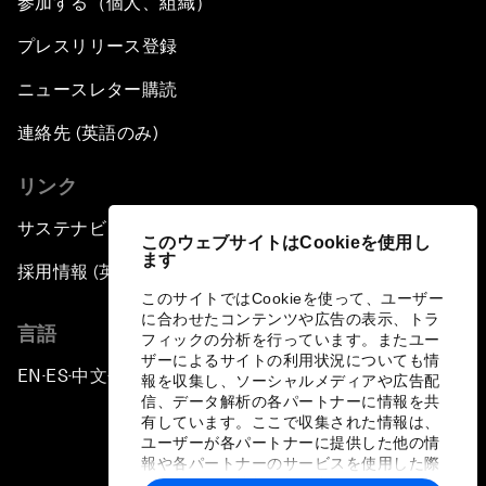
参加する（個人、組織）
プレスリリース登録
ニュースレター購読
連絡先 (英語のみ)
リンク
サステナビリティへの取り組み
このウェブサイトはCookieを使用し
ます
採用情報 (英語のみ)
このサイトではCookieを使って、ユーザー
に合わせたコンテンツや広告の表示、トラ
言語
フィックの分析を行っています。またユー
ザーによるサイトの利用状況についても情
EN
ES
中文
日本語
▪
▪
▪
報を収集し、ソーシャルメディアや広告配
信、データ解析の各パートナーに情報を共
有しています。ここで収集された情報は、
ユーザーが各パートナーに提供した他の情
報や各パートナーのサービスを使用した際
に収集された情報と組み合わされ、各パー