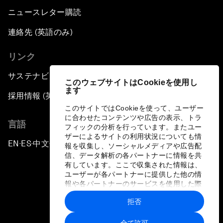
ニュースレター購読
連絡先 (英語のみ)
リンク
サステナビリティへの取り組み
このウェブサイトはCookieを使用し
ます
採用情報 (英語のみ)
このサイトではCookieを使って、ユーザー
に合わせたコンテンツや広告の表示、トラ
言語
フィックの分析を行っています。またユー
ザーによるサイトの利用状況についても情
EN
ES
中文
日本語
▪
▪
▪
報を収集し、ソーシャルメディアや広告配
信、データ解析の各パートナーに情報を共
有しています。ここで収集された情報は、
ユーザーが各パートナーに提供した他の情
報や各パートナーのサービスを使用した際
に収集された情報と組み合わされ、各パー
拒否
トナーによって使用されることがありま
プライバシーポリシーと利用規約
す。
全て許可