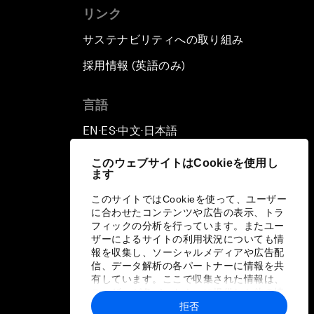
リンク
サステナビリティへの取り組み
採用情報 (英語のみ)
て
言語
EN
ES
中文
日本語
▪
▪
▪
このウェブサイトはCookieを使用し
ます
このサイトではCookieを使って、ユーザー
に合わせたコンテンツや広告の表示、トラ
フィックの分析を行っています。またユー
ザーによるサイトの利用状況についても情
報を収集し、ソーシャルメディアや広告配
信、データ解析の各パートナーに情報を共
有しています。ここで収集された情報は、
ユーザーが各パートナーに提供した他の情
報や各パートナーのサービスを使用した際
拒否